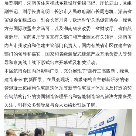
展览期间，湖南省住房和城乡建设厅党组书记、厅长鹿山，党组
副书记、副厅长唐道明；长沙市人民政府副市长周志凯，湖南省
贸促会党组成员、副会长傅丹舟，欧洲对华关系促进协会、绿色
方舟国际联盟主席马可，以及湖南省发改委、省财政厅、省自然
资源厅、省商务厅等省直有关部门和产业园区有关领导，湖南省
内各市州政府和住建主管部门负责人，国内有关省市区住建主管
部门的领导和嘉宾，国家和省级装配式建筑产业基地负责人等领
导和嘉宾线上线下形式出席开幕式及相关活动。
本届筑博会国内外影响广泛，充分展现了“践行三高四新，绿色
建造未来”的新图景。在展会现场，杭萧钢构自主创新研发的钢
管混凝土束结构住宅建筑体系等新型住宅技术体系以及打造的契
合钢结构行业的协同制造管理平台和智能制造综合解决方案备受
关注，引得众多领导及与会人员纷纷驻足了解。