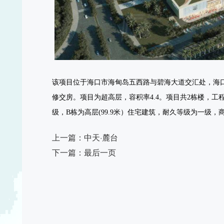
该项目位于海口市海甸岛五西路与碧海大道交汇处，海
修交房。项目为超高层，容积率
4.4
。项目共
2
栋楼，工
级，
B
栋为高层
(99.9
米）住宅建筑，耐久等级为一级，
上一篇：
中天·麓台
下一篇：
最后一页