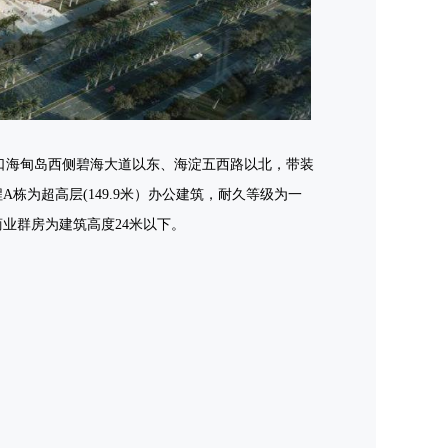
口海甸岛西侧碧海大道以东、海淀五西路以北，带装
程
A
栋为超高层
(149.9
米）办公建筑，耐久等级为一
商业群房为建筑高度
24
米以下。