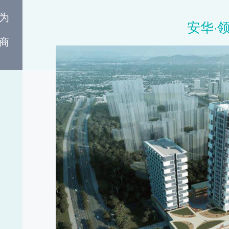
为
安华·
商